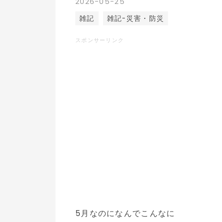
2026
-
05
-
25
雑記
雑記-災害・防災
スポンサーリンク
5月なのになんでこんなに