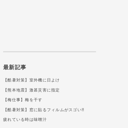
最新記事
【酷暑対策】室外機に日よけ
【熊本地震】激甚災害に指定
【梅仕事】梅を干す
【酷暑対策】窓に貼るフィルムがスゴい‼️
疲れている時は味噌汁